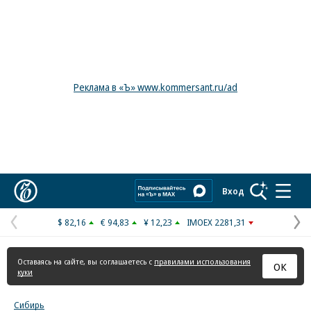
Реклама в «Ъ» www.kommersant.ru/ad
Коммерсантъ
Вход
$ 82,16
€ 94,83
¥ 12,23
IMOEX 2281,31
Предыдущая
С
страница
с
Оставаясь на сайте, вы соглашаетесь с
правилами использования
ОК
куки
Сибирь