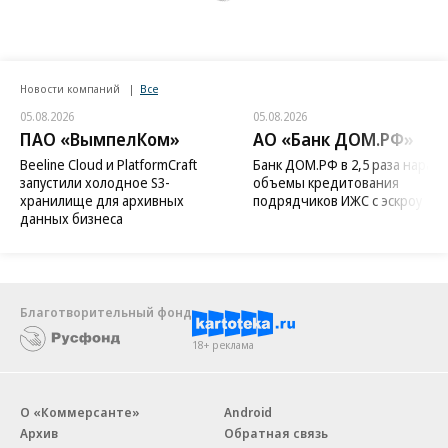
Новости компаний
Все
05.08.2026
05.08.2026
ПАО «ВымпелКом»
АО «Банк ДОМ.РФ»
Beeline Cloud и PlatformCraft
Банк ДОМ.РФ в 2,5 раза нараст
запустили холодное S3-
объемы кредитования
хранилище для архивных
подрядчиков ИЖС с эскроу
данных бизнеса
Благотворительный фонд
18+ реклама
О «Коммерсанте»
Android
Архив
Обратная связь