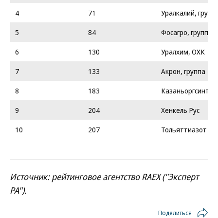
4
71
Уралкалий, групп
5
84
Фосагро, группа
6
130
Уралхим, ОХК
7
133
Акрон, группа
8
183
Казаньоргсинтез
9
204
Хенкель Рус
10
207
Тольяттиазот
Источник: рейтинговое агентство RAEX ("Эксперт
РА").
Поделиться