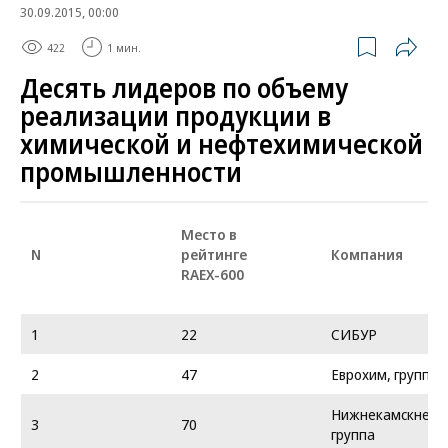
30.09.2015, 00:00
422
1 мин.
Десять лидеров по объему
реализации продукции в
химической и нефтехимической
промышленности
Место в
N
рейтинге
Компания
RAEX-600
1
22
СИБУР
2
47
Еврохим, группа
Нижнекамскнефт
3
70
группа