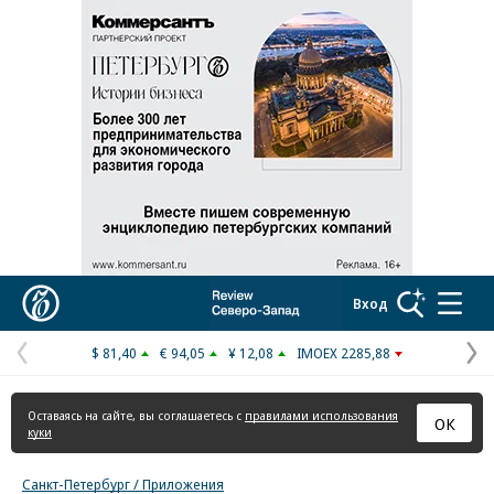
Реклама в «Ъ» www.kommersant.ru/ad
Коммерсантъ
Вход
$ 81,40
€ 94,05
¥ 12,08
IMOEX 2285,88
Предыдущая
С
страница
с
Оставаясь на сайте, вы соглашаетесь с
правилами использования
ОК
куки
Санкт-Петербург / Приложения