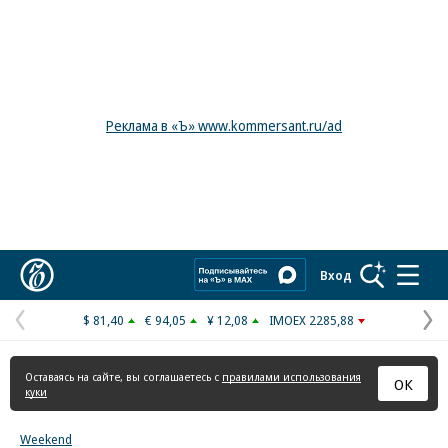
Реклама в «Ъ» www.kommersant.ru/ad
Коммерсантъ
Вход
$ 81,40
€ 94,05
¥ 12,08
IMOEX 2285,88
Предыдущая
С
страница
с
Оставаясь на сайте, вы соглашаетесь с
правилами использования
ОК
куки
Weekend