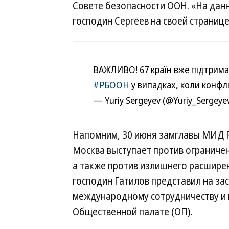
Совете безопасности ООН. «На данн
господин Сергеев на своей странице 
ВАЖЛИВО! 67 країн вже підтримал
#РБООН
у випадках, коли конфл
— Yuriy Sergeyev (@Yuriy_Sergeye
Напомним, 30 июня замглавы МИД Р
Москва выступает против ограниче
а также против излишнего расширен
господин Гатилов представил на за
международному сотрудничеству и 
Общественной палате (ОП).