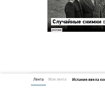
Лента
Моя лента
Испания ввела ко
Новости компаний
Все
07.08.2026
07.
STONE
П
Бизнес-центр STONE Римская возведен
В Д
в полную высоту
ком