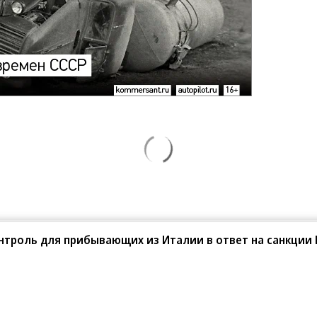
нтроль для прибывающих из Италии в ответ на санкции
08.2026
07.08.2026
АО ДОМ.РФ
«Сервис путешествий
Туту»
ОМ.РФ рассказали, как крупным
паниям эффективно реализовывать