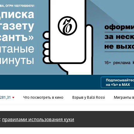
Реклама в «Ъ» www.kommersant.ru/ad
281,31
Что посмотреть в кино
Взрыв у Balzi Rossi
Мигранты в
с
правилами использования куки