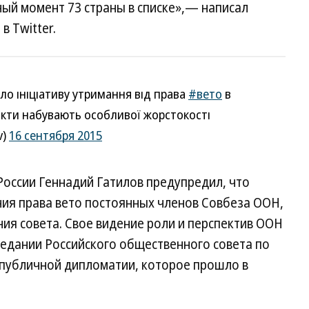
ый момент 73 страны в списке»,— написал
в Twitter.
о ініціативу утримання від права
#вето
в
ікти набувають особливої жорстокості
v)
16 сентября 2015
оссии Геннадий Гатилов предупредил, что
ния права вето постоянных членов Совбеза ООН,
ия совета. Свое видение роли и перспектив ООН
седании Российского общественного совета по
публичной дипломатии, которое прошло в