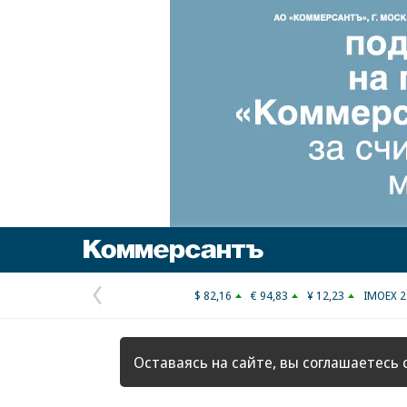
Коммерсантъ
$ 82,16
€ 94,83
¥ 12,23
IMOEX 2
Предыдущая
страница
Оставаясь на сайте, вы соглашаетесь 