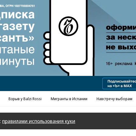
Реклама в «Ъ» www.kommersant.ru/ad
Взрыв у Balzi Rossi
Мигранты в Испании
Навстречу выборам
с
правилами использования куки