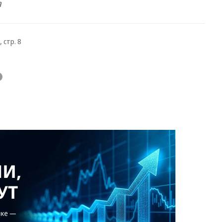
а
 стр. 8