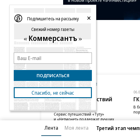
Подпишитесь на рассылку
Свежий номер газеты
Коммерсантъ
ПОДПИСАТЬСЯ
Новости компаний
Все
07.08.2026
06.
Спасибо, не сейчас
«Сервис путешествий
ГК
Туту»
В б
пор
Сервис путешествий «Туту»
и «Нетмонет» поддержат лучших
сотрудников российских отелей
Лента
Моя лента
Третий этап чемп