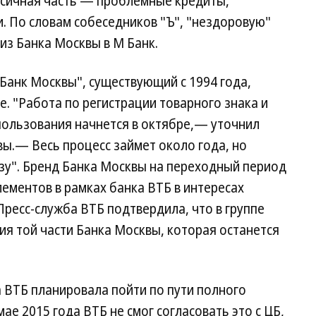
ксичная часть — проблемные кредиты,
 По словам собеседников "Ъ", "нездоровую"
из Банка Москвы в М Банк.
Банк Москвы", существующий с 1994 года,
. "Работа по регистрации товарного знака и
пользования начнется в октябре,— уточнил
вы.— Весь процесс займет около года, но
зу". Бренд Банка Москвы на переходный период
лементов в рамках банка ВТБ в интересах
Пресс-служба ВТБ подтвердила, что в группе
ия той части Банка Москвы, которая останется
а ВТБ планировала пойти по пути полного
ае 2015 года ВТБ не смог согласовать это с ЦБ,