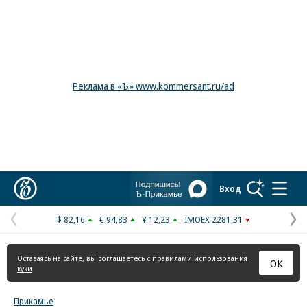
Реклама в «Ъ» www.kommersant.ru/ad
Коммерсантъ
Вход
$ 82,16
€ 94,83
¥ 12,23
IMOEX 2281,31
Предыдущая
С
страница
с
Оставаясь на сайте, вы соглашаетесь с
правилами использования
ОК
куки
Прикамье