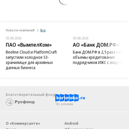
Новости компаний
Все
05.08.2026
05.08.2026
ПАО «ВымпелКом»
АО «Банк ДОМ.РФ»
Beeline Cloud и PlatformCraft
Банк ДОМ.РФ в 2,5 раза нараст
запустили холодное S3-
объемы кредитования
хранилище для архивных
подрядчиков ИЖС с эскроу
данных бизнеса
Благотворительный фонд
18+ реклама
О «Коммерсанте»
Android