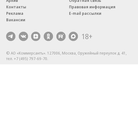
Архив
Обратная связь
Контакты
Правовая информация
Реклама
E-mail рассылки
Вакансии
18+
© АО «Коммерсантъ». 127006, Москва, Оружейный переулок д. 41,
тел. +7 (495) 797-69-70.
Сетевое издание «Коммерсантъ» (доменное имя сайта:
kommersant.ru) зарегистрировано Федеральной службой
по надзору в сфере связи, информационных технологий и массовых
коммуникаций (Роскомнадзор), регистрационный номер и дата
принятия решения о регистрации: серия
Эл № ФС77-76922
от 11 октября 2019 г.
Партнерские проекты/материалы, новости компаний, материалы
с пометкой «Промо» и «Официальное сообщение» опубликованы
на коммерческой основе.
На kommersant.ru применяются рекомендательные технологии.
Подробнее