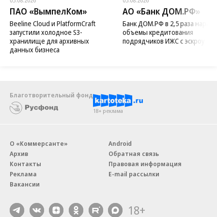
05.08.2026
05.08.2026
ПАО «ВымпелКом»
АО «Банк ДОМ.РФ»
Beeline Cloud и PlatformCraft
Банк ДОМ.РФ в 2,5 раза нараст
запустили холодное S3-
объемы кредитования
хранилище для архивных
подрядчиков ИЖС с эскроу
данных бизнеса
Благотворительный фонд
18+ реклама
О «Коммерсанте»
Android
Архив
Обратная связь
Контакты
Правовая информация
Реклама
E-mail рассылки
Вакансии
18+