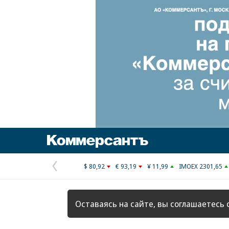
Коммерсантъ
$ 80,92
€ 93,19
¥ 11,99
IMOEX 2301,65
Предыдущая
страница
Оставаясь на сайте, вы соглашаетесь 