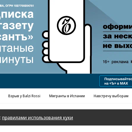
Реклама в «Ъ» www.kommersant.ru/ad
Взрыв у Balzi Rossi
Мигранты в Испании
Навстречу выборам
с
правилами использования куки