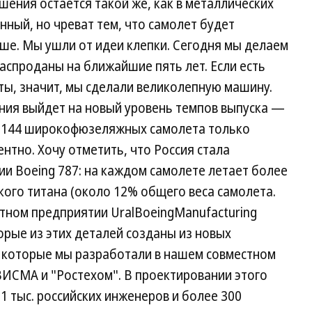
шения остается такой же, как в металлических
нный, но чреват тем, что самолет будет
ше. Мы ушли от идеи клепки. Сегодня мы делаем
распроданы на ближайшие пять лет. Если есть
ты, значит, мы сделали великолепную машину.
ния выйдет на новый уровень темпов выпуска —
ь 144 широкофюзеляжных самолета только
нтно. Хочу отметить, что Россия стала
ии Boeing 787: на каждом самолете летает более
кого титана (около 12% общего веса самолета.
стном предприятии UralBoeingManufacturing
ые из этих деталей созданы из новых
, которые мы разработали в нашем совместном
ИСМА и "Ростехом". В проектировании этого
1 тыс. российских инженеров и более 300