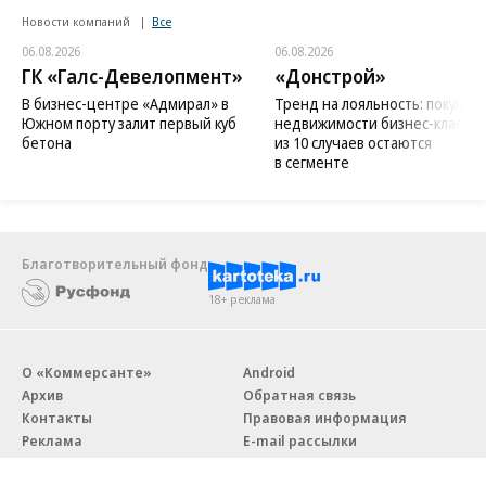
Новости компаний
Все
06.08.2026
06.08.2026
ГК «Галс-Девелопмент»
«Донстрой»
В бизнес-центре «Адмирал» в
Тренд на лояльность: покупат
Южном порту залит первый куб
недвижимости бизнес-класса в
бетона
из 10 случаев остаются
в сегменте
Благотворительный фонд
18+ реклама
О «Коммерсанте»
Android
Архив
Обратная связь
Контакты
Правовая информация
Реклама
E-mail рассылки
Вакансии