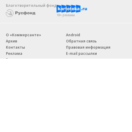
Благотворительный фонд
18+ реклама
О «Коммерсанте»
Android
Архив
Обратная связь
Контакты
Правовая информация
Реклама
E-mail рассылки
Вакансии
18+
© АО «Коммерсантъ». 127006, Москва, Оружейный переулок д. 41,
тел. +7 (495) 797-69-70.
Сетевое издание «Коммерсантъ» (доменное имя сайта:
kommersant.ru) зарегистрировано Федеральной службой
по надзору в сфере связи, информационных технологий и массовых
коммуникаций (Роскомнадзор), регистрационный номер и дата
принятия решения о регистрации: серия
Эл № ФС77-76922
от 11 октября 2019 г.