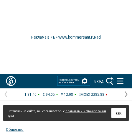
Реклама в «Ъ» www.kommersant.ru/ad
Коммерсантъ
Вход
$ 81,40
€ 94,05
¥ 12,08
IMOEX 2285,88
Предыдущая
С
страница
с
Оставаясь на сайте, вы соглашаетесь с
правилами использования
ОК
куки
Общество