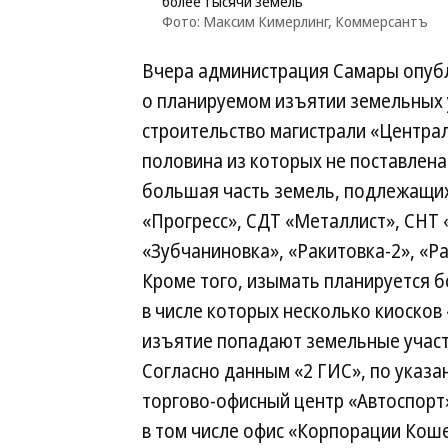
более тысячи земель
Фото: Максим Кимерлинг, Коммерсантъ
Вчера администрация Самары опу
о планируемом изъятии земельных 
строительство магистрали «Централ
половина из которых не поставлена
большая часть земель, подлежащи
«Прогресс», СДТ «Металлист», СНТ 
«Зубчаниновка», «Ракитовка‑2», «Р
Кроме того, изымать планируется б
в числе которых несколько киосков 
изъятие попадают земельные участки
Согласно данным «2 ГИС», по указа
торгово‑офисный центр «Автоспорт»
в том числе офис «Корпорации Кошел