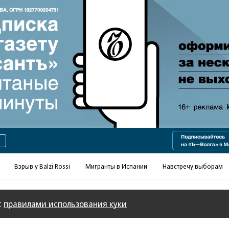
Реклама в «Ъ» www.kommersant.ru/ad
Взрыв у Balzi Rossi
Мигранты в Испании
Навстречу выборам
с
правилами использования куки