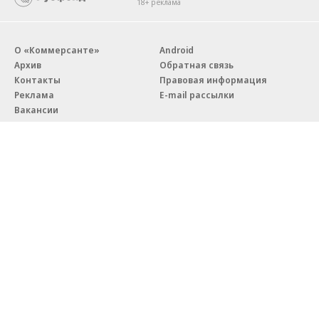
18+ реклама
О «Коммерсанте»
Android
Архив
Обратная связь
Контакты
Правовая информация
Реклама
E-mail рассылки
Вакансии
18+
© АО «Коммерсантъ». 127006, Москва, Оружейный переулок д. 41,
тел. +7 (495) 797-69-70.
Сетевое издание «Коммерсантъ» (доменное имя сайта:
kommersant.ru) зарегистрировано Федеральной службой
по надзору в сфере связи, информационных технологий и массовых
коммуникаций (Роскомнадзор), регистрационный номер и дата
принятия решения о регистрации: серия
Эл № ФС77-76922
от 11 октября 2019 г.
Партнерские проекты/материалы, новости компаний, материалы
с пометкой «Промо» и «Официальное сообщение» опубликованы