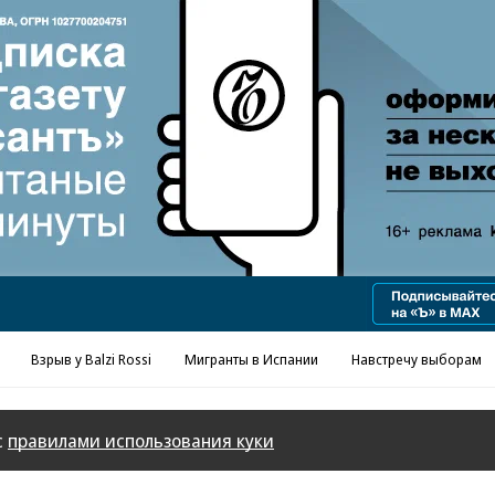
Реклама в «Ъ» www.kommersant.ru/ad
Взрыв у Balzi Rossi
Мигранты в Испании
Навстречу выборам
с
правилами использования куки