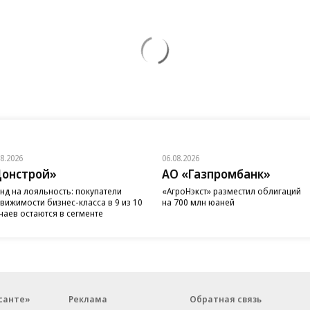
08.2026
06.08.2026
онстрой»
АО «Газпромбанк»
нд на лояльность: покупатели
«АгроНэкст» разместил облигаций
вижимости бизнес-класса в 9 из 10
на 700 млн юаней
чаев остаются в сегменте
санте»
Реклама
Обратная связь