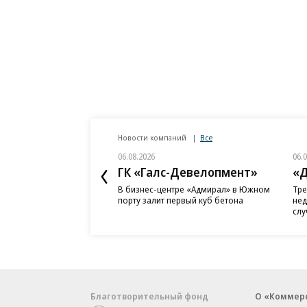
Новости компаний
Все
06.08.2026
06.
ГК «Галс-Девелопмент»
«Д
В бизнес-центре «Адмирал» в Южном
Тре
порту залит первый куб бетона
нед
слу
Благотворительный фонд
О «Коммер