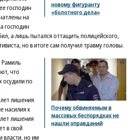
новому фигуранту
ее господин
«болотного дела»
ечатлены на
 а господин
 бил, а лишь пытался оттащить полицейского,
виста, но в итоге сам получил травму головы.
в Рамиль
ют, что
х осудили по
,
 лет лишения
Почему обвиняемым в
ие насилия к
массовых беспорядках не
 лет лишения
нашли оправданий
ет в свой
 власти, но им