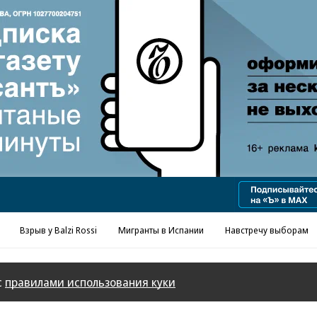
Реклама в «Ъ» www.kommersant.ru/ad
Взрыв у Balzi Rossi
Мигранты в Испании
Навстречу выборам
с
правилами использования куки