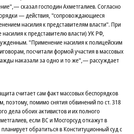
ние",— сказал господин Ахметгалиев. Согласно
порядки — действия, "сопровождающиеся
енением насилия к представителям власти". При
е насилия к представителю власти) УК РФ,
ужденным. "Применение насилия к полицейским
риговорам, посчитали формой участия в массовых
ажды наказали за одно и то же",— рассуждает
защита считает сам факт массовых беспорядков
 поэтому, помимо снятия обвинений по ст. 318
ого дела обоих активистов и их полного
метгалиев, если ВС и Мосгорсуд откажут в
планирует обратиться в Конституционный суд с