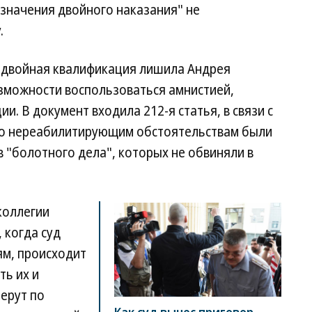
значения двойного наказания" не
.
, двойная квалификация лишила Андрея
озможности воспользоваться амнистией,
и. В документ входила 212-я статья, в связи с
по нереабилитирующим обстоятельствам были
 "болотного дела", которых не обвиняли в
коллегии
 когда суд
ям, происходит
ть их и
берут по