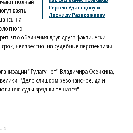
Как суд вынес приговор
начают полный
Сергею Удальцову и
могут взять
Леониду Развозжаеву
шансы на
болотного
рит, что обвинения друг друга фактически
 срок, неизвестно, но судебные перспективы
ганизации "Гулагу.нет" Владимира Осечкина,
велики: "Дело слишком резонансное, да и
полицию суды вряд ли решатся".
. 4