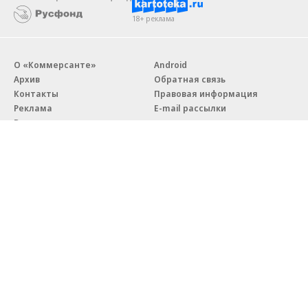
18+ реклама
О «Коммерсанте»
Android
Архив
Обратная связь
Контакты
Правовая информация
Реклама
E-mail рассылки
Вакансии
18+
© АО «Коммерсантъ». 127006, Москва, Оружейный переулок д. 41,
тел. +7 (495) 797-69-70.
Сетевое издание «Коммерсантъ» (доменное имя сайта:
kommersant.ru) зарегистрировано Федеральной службой
по надзору в сфере связи, информационных технологий и массовых
коммуникаций (Роскомнадзор), регистрационный номер и дата
принятия решения о регистрации: серия
Эл № ФС77-76922
от 11 октября 2019 г.