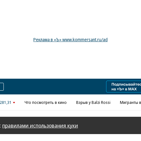
Реклама в «Ъ» www.kommersant.ru/ad
281,31
Что посмотреть в кино
Взрыв у Balzi Rossi
Мигранты в
с
правилами использования куки