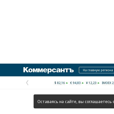
Коммерсантъ
На главную региона
$ 82,16
€ 94,83
¥ 12,23
IMOEX 2
Предыдущая
страница
Оставаясь на сайте, вы соглашаетесь 