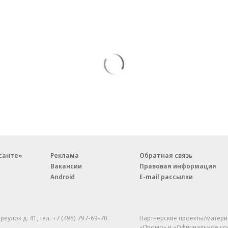
санте»
Реклама
Обратная связь
Вакансии
Правовая информация
Android
E-mail рассылки
реулок д. 41,
тел. +7 (495) 797-69-70.
Партнерские проекты/матери
«Промо» и «Официальное со