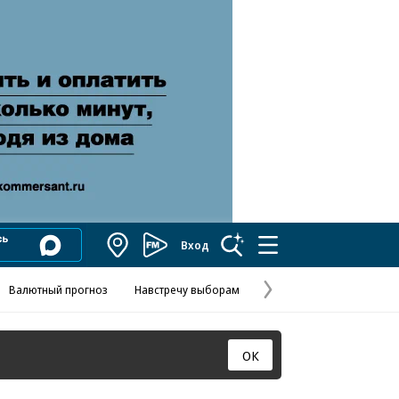
Вход
Коммерсантъ
FM
Валютный прогноз
Навстречу выборам
Скандал в FIFA
Названия опе
Колесников
Следующая
страница
ОК