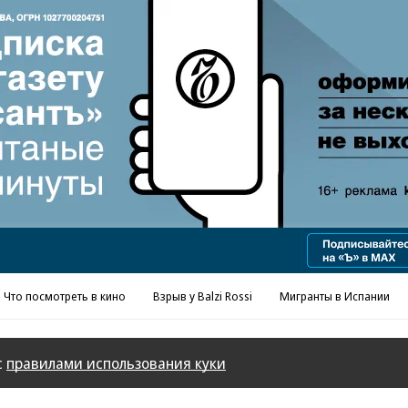
Реклама в «Ъ» www.kommersant.ru/ad
Что посмотреть в кино
Взрыв у Balzi Rossi
Мигранты в Испании
с
правилами использования куки