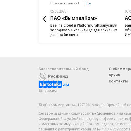
Новости компаний
Все
05.08.2026
05.
ПАО «ВымпелКом»
АО
Beeline Cloud и PlatformCraft запустили
Бан
холодное S3-хранилище для архивных
объ
данных бизнеса
ИЖС
Благотворительный фонд
О «Коммер
Архив
Контакты
18+ реклама
© АО «Коммерсантъ». 127006, Москва, Оружейный пе
Сетевое издание «Коммерсантъ» (доменное имя сайт
Федеральной службой по надзору в сфере связи, и
и массовых коммуникаций (Роскомнадзор), регистра
решения о регистрации: серия
Эл № ФС77-76922
от 1