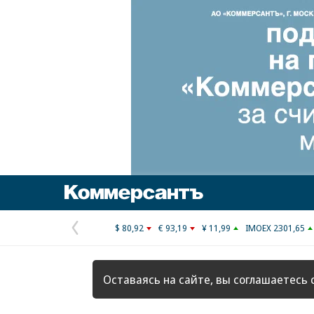
Коммерсантъ
$ 80,92
€ 93,19
¥ 11,99
IMOEX 2301,65
Предыдущая
страница
Оставаясь на сайте, вы соглашаетесь 