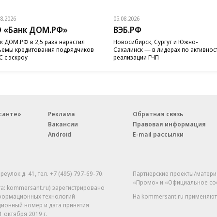
08.2026
05.08.2026
 «Банк ДОМ.РФ»
ВЭБ.РФ
к ДОМ.РФ в 2,5 раза нарастил
Новосибирск, Сургут и Южно-
емы кредитования подрядчиков
Сахалинск — в лидерах по активнос
 с эскроу
реализации ГЧП
санте»
Реклама
Обратная связь
Вакансии
Правовая информация
Android
E-mail рассылки
реулок д. 41,
тел. +7 (495) 797-69-70.
Партнерские проекты/матери
«Промо» и «Официальное со
а: kommersant.ru) зарегистрировано
нформационных технологий
На kommersant.ru применяют
ционный номер и дата принятия
1 октября 2019 г.