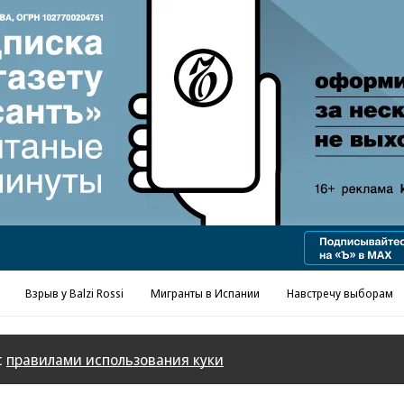
Реклама в «Ъ» www.kommersant.ru/ad
Взрыв у Balzi Rossi
Мигранты в Испании
Навстречу выборам
с
правилами использования куки