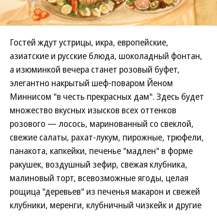
Гостей ждут устрицы, икра, европейские,
азиатские и русские блюда, шоколадный фонтан,
а изюминкой вечера станет розовый буфет,
элегантно накрытый шеф-поваром Йеном
Миннисом "в честь прекрасных дам". Здесь будет
множество вкусных изысков всех оттенков
розового — лосось, маринованный со свеклой,
свежие салаты, рахат-лукум, пирожные, трюфели,
панакота, капкейки, печенье "мадлен" в форме
ракушек, воздушный зефир, свежая клубника,
малиновый торт, всевозможные ягоды, целая
рощица "деревьев" из печенья макарон и свежей
клубники, меренги, клубничный чизкейк и другие