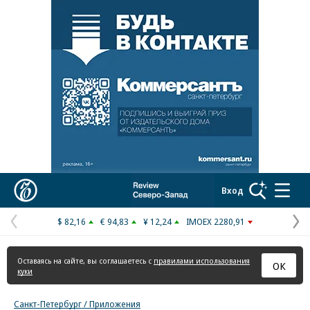
Реклама в «Ъ» www.kommersant.ru/ad
Коммерсантъ
Вход
$ 82,16
€ 94,83
¥ 12,24
IMOEX 2280,91
Предыдущая
С
страница
с
Оставаясь на сайте, вы соглашаетесь с
правилами использования
ОК
куки
Санкт-Петербург / Приложения