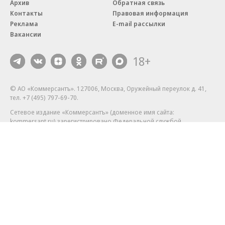
Архив
Обратная связь
Контакты
Правовая информация
Реклама
E-mail рассылки
Вакансии
18+
© АО «Коммерсантъ». 127006, Москва, Оружейный переулок д. 41,
тел. +7 (495) 797-69-70.
Сетевое издание «Коммерсантъ» (доменное имя сайта:
kommersant.ru) зарегистрировано Федеральной службой
по надзору в сфере связи, информационных технологий и массовых
коммуникаций (Роскомнадзор), регистрационный номер и дата
принятия решения о регистрации: серия
Эл № ФС77-76922
от 11 октября 2019 г.
Партнерские проекты/материалы, новости компаний, материалы
с пометкой «Промо» и «Официальное сообщение» опубликованы
на коммерческой основе.
На kommersant.ru применяются рекомендательные технологии.
Подробнее