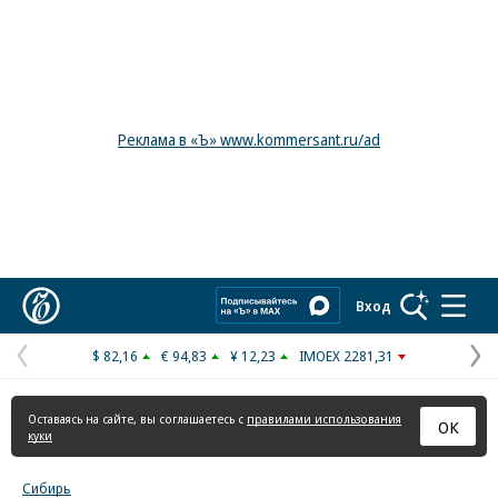
Реклама в «Ъ» www.kommersant.ru/ad
Коммерсантъ
Вход
$ 82,16
€ 94,83
¥ 12,23
IMOEX 2281,31
Предыдущая
С
страница
с
Оставаясь на сайте, вы соглашаетесь с
правилами использования
ОК
куки
Сибирь