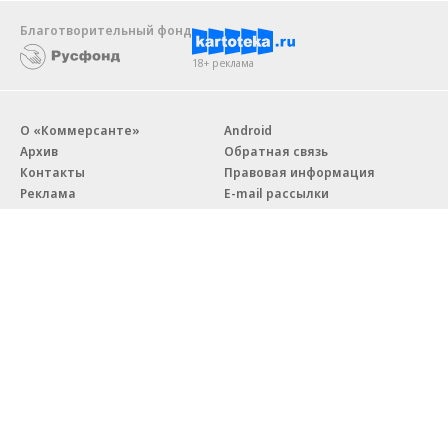
Благотворительный фонд
18+ реклама
О «Коммерсанте»
Android
Архив
Обратная связь
Контакты
Правовая информация
Реклама
E-mail рассылки
Вакансии
18+
© АО «Коммерсантъ». 127006, Москва, Оружейный переулок д. 41,
тел. +7 (495) 797-69-70.
Сетевое издание «Коммерсантъ» (доменное имя сайта:
kommersant.ru) зарегистрировано Федеральной службой
по надзору в сфере связи, информационных технологий и массовых
коммуникаций (Роскомнадзор), регистрационный номер и дата
принятия решения о регистрации: серия
Эл № ФС77-76922