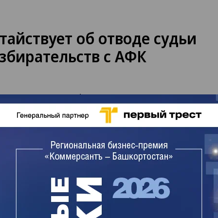
тайствует об отводе судьи
азбирательств с АФК
лаготворительного фонда «Урал» (управляется
й Рахимовым) в ходе слушания в арбитражном
 обратился с ходатайством об отводе судьи по
ен перерыв до рассмотрения заявления об
едает ТАСС. Судебное заседание вел судья
возврата от «Урал-инвеста» 70 млрд руб.,
й БашТЭКа, позже объединенных в «Башнефть».
 после того, как арбитраж Москвы удовлетворил
акций Российской Федерации, а АФК решение не