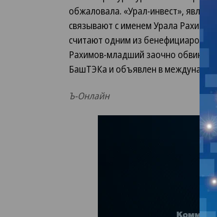
обжаловала. «Урал-инвест», являвш
связывают с именем Урала Рахимова
считают одним из бенефициаров сд
Рахимов-младший заочно обвиняетс
БашТЭКа и объявлен в международ
Ъ-Онлайн