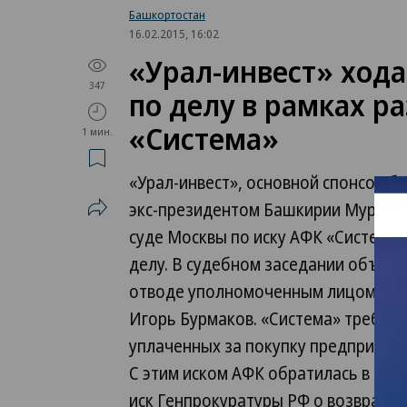
Башкортостан
16.02.2015, 16:02
«Урал-инвест» хода
347
по делу в рамках р
«Система»
1 мин.
«Урал-инвест», основной спонсор б
экс-президентом Башкирии Муртазо
суде Москвы по иску АФК «Система»
делу. В судебном заседании объявл
отводе уполномоченным лицом, пер
Игорь Бурмаков. «Система» требует 
уплаченных за покупку предприяти
С этим иском АФК обратилась в суд
иск Генпрокуратуры РФ о возврате 