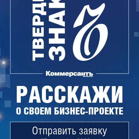
ийся одним из продавцов пакетов ТЭКа,
 — сына экс-президента Башкирии. Его же
елки по продаже БашТЭКа. Сейчас господин
я в хищении и легализации денег от продажи
ный розыск.