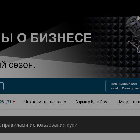
Реклама в «Ъ» www.kommersant.ru/ad
281,31
Что посмотреть в кино
Взрыв у Balzi Rossi
Мигранты в
с
правилами использования куки