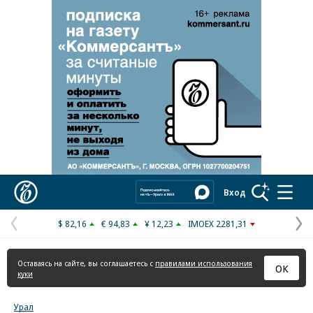
Реклама в «Ъ» www.kommersant.ru/ad
Коммерсантъ
Вход
$ 82,16
€ 94,83
¥ 12,23
IMOEX 2281,31
Предыдущая
С
страница
с
Оставаясь на сайте, вы соглашаетесь с
правилами использования
ОК
куки
Урал