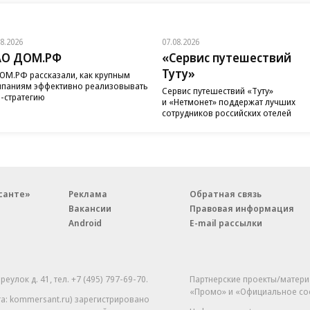
08.2026
07.08.2026
АО ДОМ.РФ
«Сервис путешествий
Туту»
ОМ.РФ рассказали, как крупным
паниям эффективно реализовывать
Сервис путешествий «Туту»
-стратегию
и «Нетмонет» поддержат лучших
сотрудников российских отелей
санте»
Реклама
Обратная связь
Вакансии
Правовая информация
Android
E-mail рассылки
реулок д. 41,
тел. +7 (495) 797-69-70.
Партнерские проекты/матери
«Промо» и «Официальное со
а: kommersant.ru) зарегистрировано