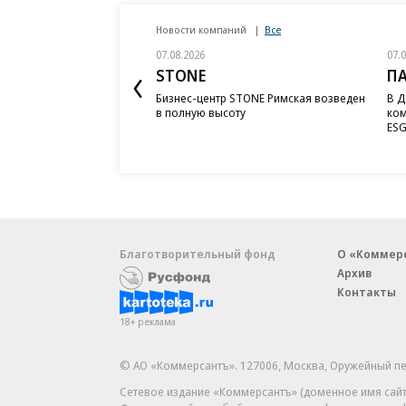
Новости компаний
Все
07.08.2026
07.
STONE
П
Бизнес-центр STONE Римская возведен
В Д
в полную высоту
ком
ESG
Благотворительный фонд
О «Коммер
Архив
Контакты
18+ реклама
© АО «Коммерсантъ». 127006, Москва, Оружейный пе
Сетевое издание «Коммерсантъ» (доменное имя сайт