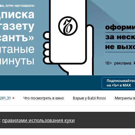
Реклама в «Ъ» www.kommersant.ru/ad
281,31
Что посмотреть в кино
Взрыв у Balzi Rossi
Мигранты в
с
правилами использования куки