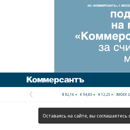
Коммерсантъ
$ 82,16
€ 94,83
¥ 12,23
IMOEX 2
Предыдущая
страница
Оставаясь на сайте, вы соглашаетесь 