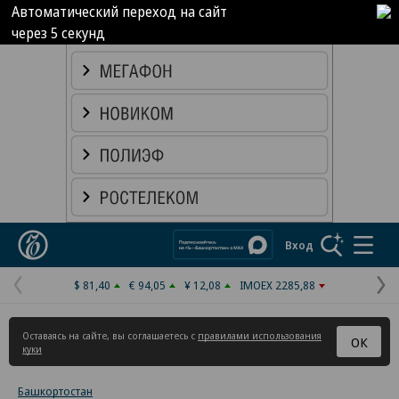
Автоматический переход на сайт
через
5
секунд
Реклама в «Ъ» www.kommersant.ru/ad
Коммерсантъ
Вход
$ 81,40
€ 94,05
¥ 12,08
IMOEX 2285,88
Предыдущая
С
страница
с
Оставаясь на сайте, вы соглашаетесь с
правилами использования
ОК
куки
Башкортостан