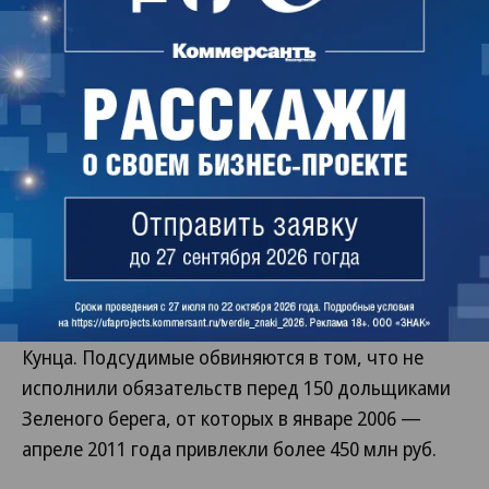
Жука, впоследствии эти компании должны были
стать соинвесторами строительства ЖК. До 2008
года, заявил он, банки отказывали «Геострою» в
кредитах, так как компания долгое время не могла
оформить землю для строительства, а в 2008 году
взять кредит помешал мировой кризис. Кроме
того, в это время началось строительство
олимпийских объектов в Сочи, что удорожало
стоимость строительных материалов, посетовал
экс-директор. Сегодня суд должен допросить
второго экс-руководителя «Геостроя» Андрея
Кунца. Подсудимые обвиняются в том, что не
исполнили обязательств перед 150 дольщиками
Зеленого берега, от которых в январе 2006 —
апреле 2011 года привлекли более 450 млн руб.