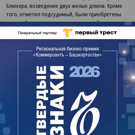
Блюхера, возведение двух жилых домов. Кроме
того, отметил подсудимый, были приобретены
пять лифтов, в том числе панорамный «из-под
Парижа», и построена гостиница для МВД,
выделившего землю для строительства Зеленого
берега. Предоставление займов третьим лицам,
которым «Геострой» передавал деньги
дольщиков (по версии следствия, займы
предоставлялись аффилированным лицам
«Геостроя» и были возвращены лишь частично)
обвиняемый объяснил желанием компании
привлечь дополнительные источники
финансирования. Деньги выдавались обществам
«Бравит», «Геополис», занимавшимся
разработкой мазутных ям в Салавате, добычей
яшмы в Учалинском районе. По словам Андрея