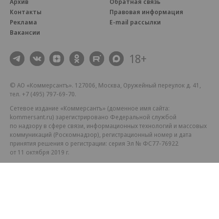
Архив
Обратная связь
Контакты
Правовая информация
Реклама
E-mail рассылки
Вакансии
18+
© АО «Коммерсантъ». 127006, Москва, Оружейный переулок д. 41,
тел. +7 (495) 797-69-70.
Сетевое издание «Коммерсантъ» (доменное имя сайта:
kommersant.ru) зарегистрировано Федеральной службой
по надзору в сфере связи, информационных технологий и массовых
коммуникаций (Роскомнадзор), регистрационный номер и дата
принятия решения о регистрации: серия
Эл № ФС77-76922
от 11 октября 2019 г.
Партнерские проекты/материалы, новости компаний, материалы
с пометкой «Промо» и «Официальное сообщение» опубликованы
на коммерческой основе.
На kommersant.ru применяются рекомендательные технологии.
Подробнее