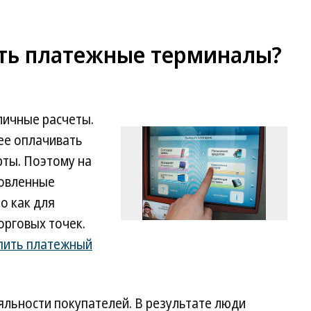
ать платежные терминалы?
личные расчеты.
ее оплачивать
рты. Поэтому на
новленные
о как для
орговых точек.
пить платежный
яльности покупателей. В результате люди