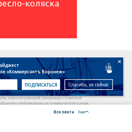
18+
дайджест
лке «Коммерсантъ Воронеж»
Спасибо, не сейчас
ПОДПИСАТЬСЯ
алы, новости компаний, материалы с пометкой
общение» опубликованы на коммерческой основе.
Вся лента
ся рекомендательные технологии.
Подробнее
Еще