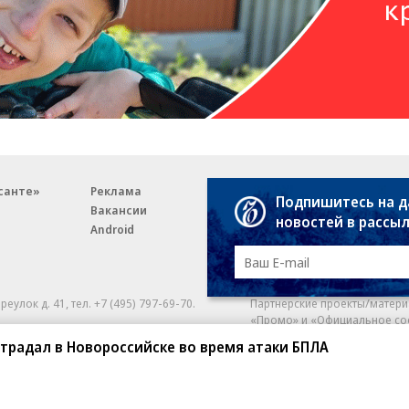
санте»
Реклама
Обратная связь
Подпишитесь на 
Вакансии
Правовая информация
новостей в рассы
Android
E-mail рассылки
реулок д. 41,
тел. +7 (495) 797-69-70.
Партнерские проекты/матери
«Промо» и «Официальное со
а: kommersant.ru) зарегистрировано
традал в Новороссийске во время атаки БПЛА
нформационных технологий
На kommersant.ru применяют
ционный номер и дата принятия
1 октября 2019 г.