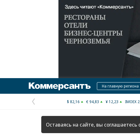
Коммерсантъ
На главную региона
$ 82,16
€ 94,83
¥ 12,23
IMOEX 2
Предыдущая
страница
Оставаясь на сайте, вы соглашаетесь 