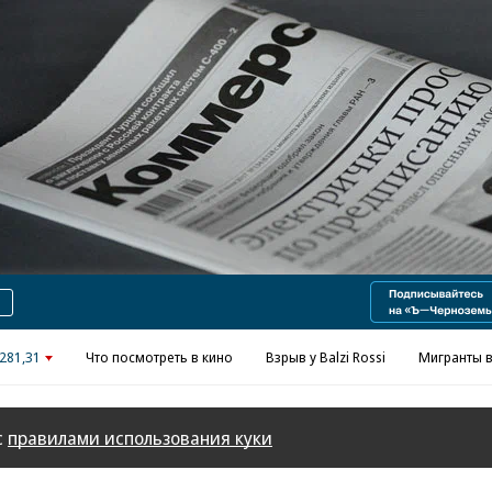
Реклама в «Ъ» www.kommersant.ru/ad
281,31
Что посмотреть в кино
Взрыв у Balzi Rossi
Мигранты в
с
правилами использования куки