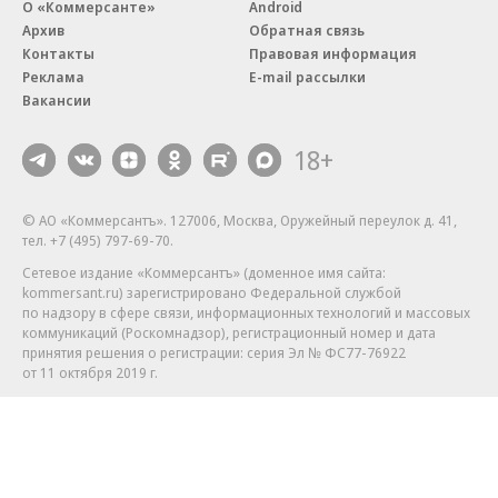
О «Коммерсанте»
Android
Архив
Обратная связь
Контакты
Правовая информация
Реклама
E-mail рассылки
Вакансии
18+
© АО «Коммерсантъ». 127006, Москва, Оружейный переулок д. 41,
тел. +7 (495) 797-69-70.
Сетевое издание «Коммерсантъ» (доменное имя сайта:
kommersant.ru) зарегистрировано Федеральной службой
по надзору в сфере связи, информационных технологий и массовых
коммуникаций (Роскомнадзор), регистрационный номер и дата
принятия решения о регистрации: серия
Эл № ФС77-76922
от 11 октября 2019 г.
Партнерские проекты/материалы, новости компаний, материалы
с пометкой «Промо» и «Официальное сообщение» опубликованы
на коммерческой основе.
На kommersant.ru применяются рекомендательные технологии.
Подробнее