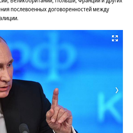
сии, Великобритании, Польши, Франции и других
ения послевоенных договоренностей между
алиции.
Развернуть на весь экран