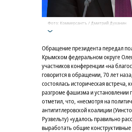
Фото: Коммерсантъ / Дмитрий Духанин
Обращение президента передал по
Крымском федеральном округе Олег
участников конференции «на благос
говорится в обращении, 70 лет наза
состоялась историческая встреча,
разгроме фашизма и установлении 
отметил, что, «несмотря на полити
антигитлеровской коалиции (Уинст
Рузвельту) «удалось правильно рас
выработать общие конструктивные