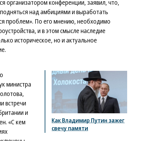
ся организатором конференции, заявил, что,
ут подняться над амбициями и выработать
я проблем». По его мнению, необходимо
роустройства, и в этом смысле наследие
лько историческое, но и актуальное
е.
по
ук министра
олотова,
и встречи
британии и
Как Владимир Путин зажег
ен. «С кем
свечу памяти
иях