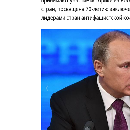
принимают участие историки из Рос
стран, посвящена 70-летию заключ
лидерами стран антифашистской ко