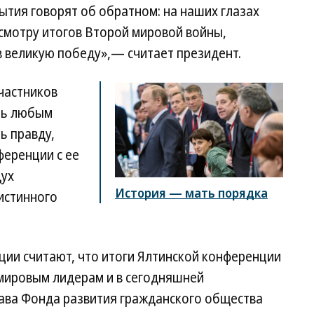
ытия говорят об обратном: на наших глазах
смотру итогов Второй мировой войны,
в великую победу»,— считает президент.
частников
ть любым
ь правду,
ференции с ее
дух
История — мать порядка
истинного
ции считают, что итоги Ялтинской конференции
 мировым лидерам и в сегодняшней
лава Фонда развития гражданского общества