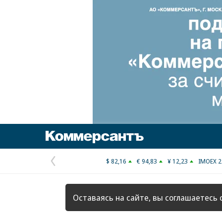
Коммерсантъ
$ 82,16
€ 94,83
¥ 12,23
IMOEX 2
Предыдущая
страница
Оставаясь на сайте, вы соглашаетесь 