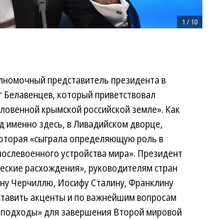
1
/
10
лномочный представитель президента в
 Белавенцев, который приветствовал
ловенной крымской российской земле». Как
д именно здесь, в Ливадийском дворце,
 которая «сыграла определяющую роль в
послевоенного устройства мира». Президент
ческие расхождения», руководителям стран
ону Черчиллю, Иосифу Сталину, Франклину
ставить акценты и по важнейшим вопросам
 подходы» для завершения Второй мировой