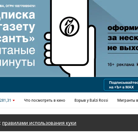
Реклама в «Ъ» www.kommersant.ru/ad
281,31
Что посмотреть в кино
Взрыв у Balzi Rossi
Мигранты в
с
правилами использования куки