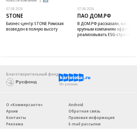
Новости компаний
Все
07.08.2026
07.08.2026
STONE
ПАО ДОМ.РФ
Бизнес-центр STONE Римская
В ДОМ.РФ рассказали, как
возведен в полную высоту
крупным компаниям эффектив
реализовывать ESG-стратегию
Благотворительный фонд
18+ реклама
О «Коммерсанте»
Android
Архив
Обратная связь
Контакты
Правовая информация
Реклама
E-mail рассылки
Вакансии