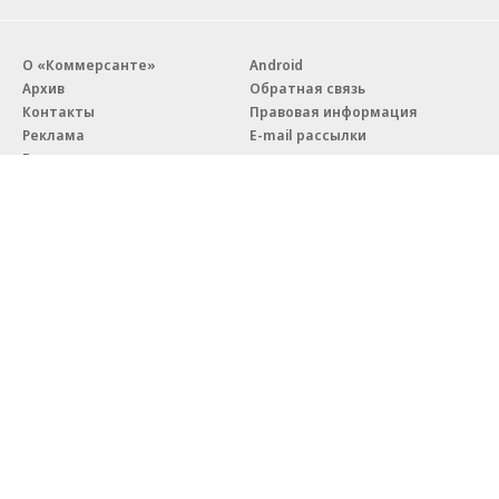
О «Коммерсанте»
Android
Архив
Обратная связь
Контакты
Правовая информация
Реклама
E-mail рассылки
Вакансии
18+
© АО «Коммерсантъ». 127006, Москва, Оружейный переулок д. 41,
тел. +7 (495) 797-69-70.
Сетевое издание «Коммерсантъ» (доменное имя сайта:
kommersant.ru) зарегистрировано Федеральной службой
по надзору в сфере связи, информационных технологий и массовых
коммуникаций (Роскомнадзор), регистрационный номер и дата
принятия решения о регистрации: серия
Эл № ФС77-76922
от 11 октября 2019 г.
Партнерские проекты/материалы, новости компаний, материалы
с пометкой «Промо» и «Официальное сообщение» опубликованы