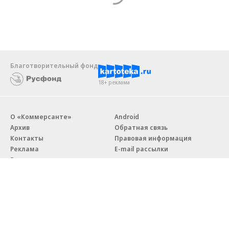
Благотворительный фонд
18+ реклама
О «Коммерсанте»
Android
Архив
Обратная связь
Контакты
Правовая информация
Реклама
E-mail рассылки
Вакансии
18+
© АО «Коммерсантъ». 127006, Москва, Оружейный переулок д. 41,
тел. +7 (495) 797-69-70.