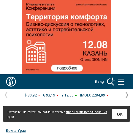
Реклама в «Ъ» www.kommersant.ru/ad
Коммерсантъ
Вход
$ 80,92
€ 93,19
¥ 12,05
IMOEX 2284,09
Предыдущая
С
страница
с
Оставаясь на сайте, вы соглашаетесь с
правилами использования
ОК
куки
Волга-Урал