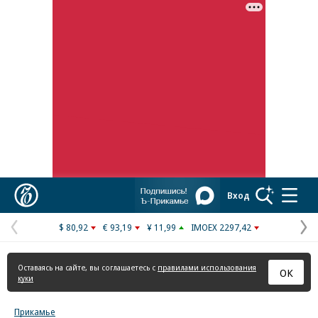
Реклама в «Ъ» www.kommersant.ru/ad
Коммерсантъ
Вход
$ 80,92
€ 93,19
¥ 11,99
IMOEX 2297,42
Предыдущая
С
страница
с
Оставаясь на сайте, вы соглашаетесь с
правилами использования
ОК
куки
Прикамье