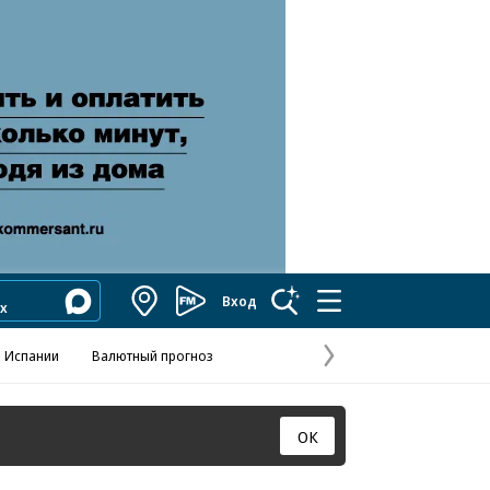
Вход
Коммерсантъ
FM
 Испании
Валютный прогноз
Навстречу выбора
Отношения С
Эксклюзивы
Следующая
страница
ОК