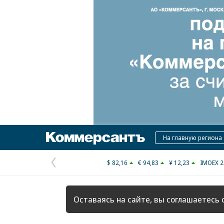
Коммерсантъ
На главную региона
$ 82,16
€ 94,83
¥ 12,23
IMOEX 2
Предыдущая
страница
Оставаясь на сайте, вы соглашаетесь 