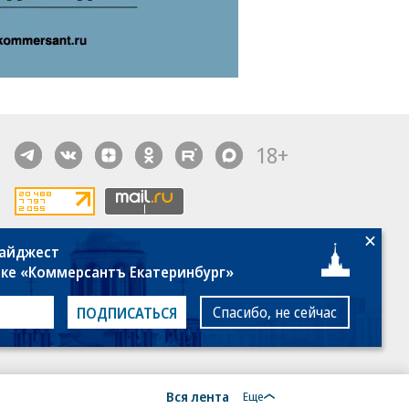
18+
дайджест
алы, новости компаний, материалы с пометкой
лке «Коммерсантъ Екатеринбург»
общение» опубликованы на коммерческой основе.
ся рекомендательные технологии.
Подробнее
Спасибо, не сейчас
ПОДПИСАТЬСЯ
Вся лента
Еще