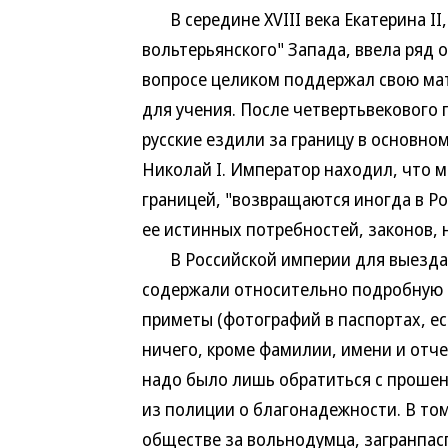
В середине XVIII века Екатерина II
вольтерьянского" Запада, ввела ряд 
вопросе целиком поддержал свою ма
для учения. После четвертьвекового 
русские ездили за границу в основн
Николай I. Император находил, что 
границей, "возвращаются иногда в Р
ее истинных потребностей, законов, н
В Российской империи для выезда с
содержали относительно подробную и
приметы (фотографий в паспортах, ес
ничего, кроме фамилии, имени и отч
надо было лишь обратиться с прошен
из полиции о благонадежности. В том
обществе за вольнодумца, загранпасп