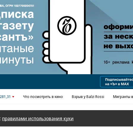
281,31
Что посмотреть в кино
Взрыв у Balzi Rossi
Мигранты в
с
правилами использования куки