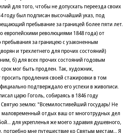
ий для того, чтобы не допускать переезда своих
834 году был подписан высочайший указ, под
ещающий пребывание за границей более пяти лет.
го европейскими революциями 1848 года) от
о пребывания за границею с узаконенным
ворян и трехлетнего для прочих состояний)
тним, б) для всех прочих состояний годовым
 срок мог быть продлен. Так, художник,
г просить продления своей стажировки в том
официально подтверждало его успехи в живописи.
ал царю Гоголь, собираясь в 1846 году
 Святую землю: "Всемилостивейший государь! Не
ь маловременный отдых ваш от многотрудных дел
ой... для укрепленья же моего здравия душевного,
, потребно мне путешествие ко Святым местам... Я