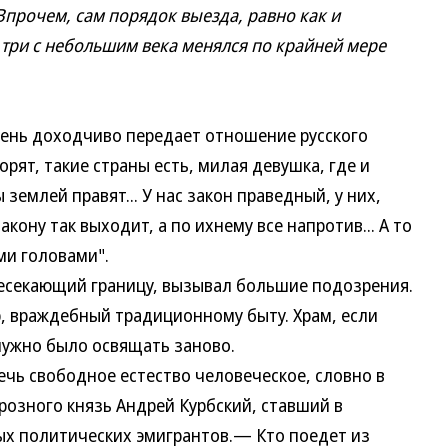
Впрочем, сам порядок выезда, равно как и
 три с небольшим века менялся по крайней мере
нь доходчиво передает отношение русского
орят, такие страны есть, милая девушка, где и
 землей правят... У нас закон праведный, у них,
кону так выходит, а по ихнему все напротив... А то
ми головами".
секающий границу, вызывал большие подозрения.
р, враждебный традиционному быту. Храм, если
нужно было освящать заново.
чь свободное естество человеческое, словно в
озного князь Андрей Курбский, ставший в
ых политических эмигрантов.— Кто поедет из