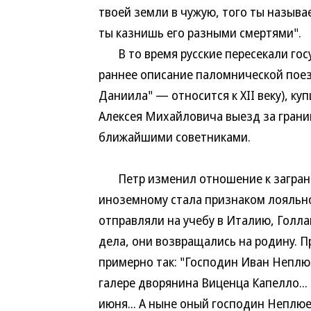
твоей земли в чужую, того ты называ
ты казнишь его разными смертями".
В то время русские пересекали госу
раннее описание паломнической пое
Даниила" — относится к XII веку), к
Алексея Михайловича выезд за границ
ближайшими советниками.
Петр изменил отношение к заграниц
иноземному стала признаком лояльн
отправляли на учебу в Италию, Голла
дела, они возвращались на родину. П
примерно так: "Господин Иван Непл
галере дворянина Виценца Капелло... 
июня... А ныне оный господин Неплюев