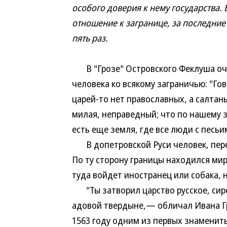
особого доверия к нему государства. 
отношение к загранице, за последние
пять раз.
В "Грозе" Островского Феклуша оче
человека ко всякому заграничью: "Гов
царей-то нет православных, а салтаны
милая, неправедный; что по нашему за
есть еще земля, где все люди с песьи
В допетровской Руси человек, пере
По ту сторону границы находился ми
туда войдет иностранец или собака, 
"Ты затворил царство русское, сире
адовой твердыне,— обличал Ивана Гр
1563 году одним из первых знаменит