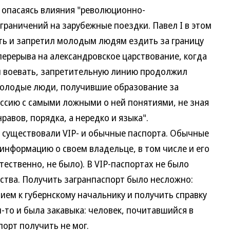
, опасаясь влияния "революционно-
ограничений на зарубежные поездки. Павел I в этом
ть и запретил молодым людям ездить за границу
перерыва на александровское царствование, когда
ом воевать, запретительную линию продолжил
молодые люди, получившие образование за
оссию с самыми ложными о ней понятиями, не зная
равов, порядка, а нередко и языка".
уществовали VIP- и обычные паспорта. Обычные
нформацию о своем владельце, в том числе и его
тественно, не было). В VIP-паспортах не было
ества. Получить загранпаспорт было несложно:
ием к губернскому начальнику и получить справку
-то и была закавыка: человек, почитавшийся в
орт получить не мог.