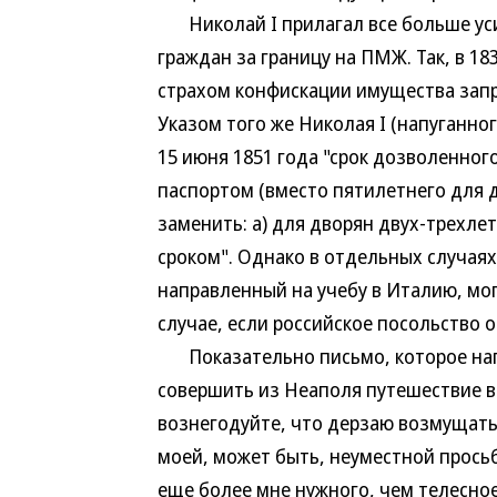
Николай I прилагал все больше усил
граждан за границу на ПМЖ. Так, в 1
страхом конфискации имущества запр
Указом того же Николая I (напуганно
15 июня 1851 года "срок дозволенног
паспортом (вместо пятилетнего для д
заменить: а) для дворян двух-трехле
сроком". Однако в отдельных случаях
направленный на учебу в Италию, мо
случае, если российское посольство 
Показательно письмо, которое напис
совершить из Неаполя путешествие в
вознегодуйте, что дерзаю возмущат
моей, может быть, неуместной просьб
еще более мне нужного, чем телесное