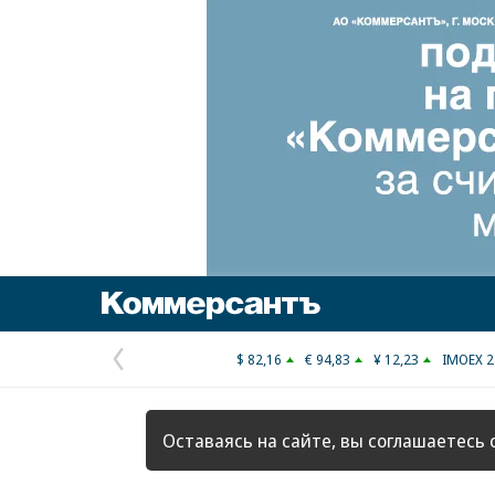
Коммерсантъ
$ 82,16
€ 94,83
¥ 12,23
IMOEX 2
Предыдущая
страница
Оставаясь на сайте, вы соглашаетесь 