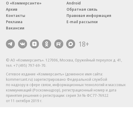
О «Коммерсанте»
Android
Архив
Обратная связь
Контакты
Правовая информация
Реклама
E-mail рассылки
Вакансии
18+
© АО «Коммерсантъ». 127006, Москва, Оружейный переулок д. 41,
тел. +7 (495) 797-69-70.
Сетевое издание «Коммерсантъ» (доменное имя сайта:
kommersant.ru) зарегистрировано Федеральной службой
по надзору в сфере связи, информационных технологий и массовых
коммуникаций (Роскомнадзор), регистрационный номер и дата
принятия решения о регистрации: серия
Эл № ФС77-76922
от 11 октября 2019 г.
Партнерские проекты/материалы, новости компаний, материалы
с пометкой «Промо» и «Официальное сообщение» опубликованы
на коммерческой основе.
На kommersant.ru применяются рекомендательные технологии.