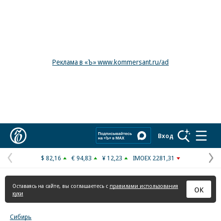
Реклама в «Ъ» www.kommersant.ru/ad
Коммерсантъ
Вход
$ 82,16
€ 94,83
¥ 12,23
IMOEX 2281,31
Предыдущая
С
страница
с
Оставаясь на сайте, вы соглашаетесь с
правилами использования
ОК
куки
Сибирь