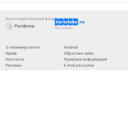
Благотворительный фонд
18+ реклама
О «Коммерсанте»
Android
Архив
Обратная связь
Контакты
Правовая информация
Реклама
E-mail рассылки
Вакансии
18+
© АО «Коммерсантъ». 127006, Москва, Оружейный переулок д. 41,
тел. +7 (495) 797-69-70.
Сетевое издание «Коммерсантъ» (доменное имя сайта:
kommersant.ru) зарегистрировано Федеральной службой
по надзору в сфере связи, информационных технологий и массовых