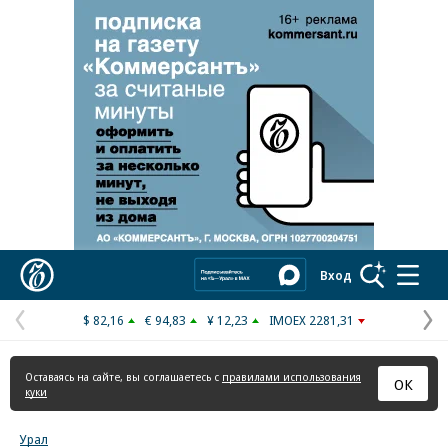
Реклама в «Ъ» www.kommersant.ru/ad
Коммерсантъ
Вход
$ 82,16
€ 94,83
¥ 12,23
IMOEX 2281,31
Предыдущая
С
страница
с
Оставаясь на сайте, вы соглашаетесь с
правилами использования
ОК
куки
Урал