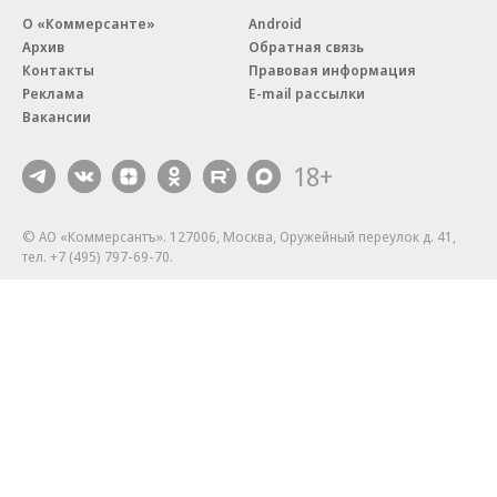
О «Коммерсанте»
Android
Архив
Обратная связь
Контакты
Правовая информация
Реклама
E-mail рассылки
Вакансии
18+
© АО «Коммерсантъ». 127006, Москва, Оружейный переулок д. 41,
тел. +7 (495) 797-69-70.
Сетевое издание «Коммерсантъ» (доменное имя сайта:
kommersant.ru) зарегистрировано Федеральной службой
по надзору в сфере связи, информационных технологий и массовых
коммуникаций (Роскомнадзор), регистрационный номер и дата
принятия решения о регистрации: серия
Эл № ФС77-76922
от 11 октября 2019 г.
Партнерские проекты/материалы, новости компаний, материалы
с пометкой «Промо» и «Официальное сообщение» опубликованы
на коммерческой основе.
На kommersant.ru применяются рекомендательные технологии.