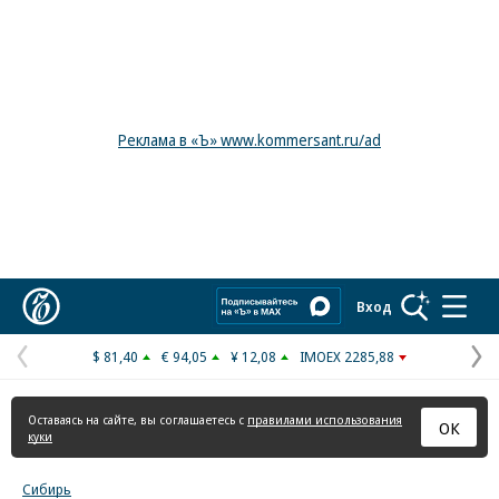
Реклама в «Ъ» www.kommersant.ru/ad
Коммерсантъ
Вход
$ 81,40
€ 94,05
¥ 12,08
IMOEX 2285,88
Предыдущая
С
страница
с
Оставаясь на сайте, вы соглашаетесь с
правилами использования
ОК
куки
Сибирь