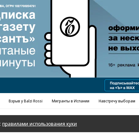
Реклама в «Ъ» www.kommersant.ru/ad
Взрыв у Balzi Rossi
Мигранты в Испании
Навстречу выборам
с
правилами использования куки