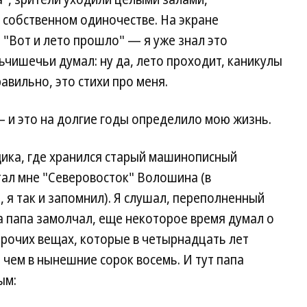
собственном одиночестве. На экране
 "Вот и лето прошло" — я уже знал это
ьчишечьи думал: ну да, лето проходит, каникулы
равильно, это стихи про меня.
— и это на долгие годы определило мою жизнь.
щика, где хранился старый машинописный
итал мне "Северовосток" Волошина (в
 я так и запомнил). Я слушал, переполненный
а папа замолчал, еще некоторое время думал о
 прочих вещах, которые в четырнадцать лет
чем в нынешние сорок восемь. И тут папа
ым: