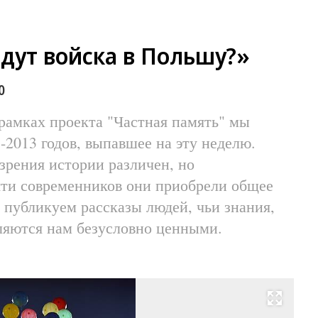
дут войска в Польшу?»
0
рамках проекта "Частная память" мы
-2013 годов, выпавшее на эту неделю.
зрения истории различен, но
яти современников они приобрели общее
публикуем рассказы людей, чьи знания,
ляются нам безусловно ценными.
Развернуть на весь экран