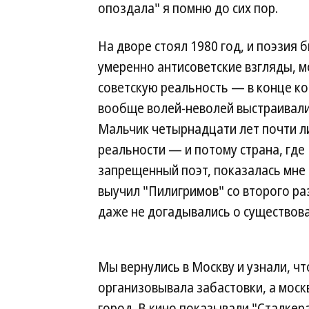
опоздала" я помню до сих пор.
На дворе стоял 1980 год, и поэзия 
умеренно антисоветские взгляды, м
советскую реальность — в конце кон
вообще волей-неволей выстраивали
Мальчик четырнадцати лет почти л
реальности — и потому страна, гд
запрещенный поэт, показалась мне 
выучил "Пилигримов" со второго ра
даже не догадывались о существова
Мы вернулись в Москву и узнали, ч
организовывала забастовки, а моск
город. В кино показывали "Сталкер