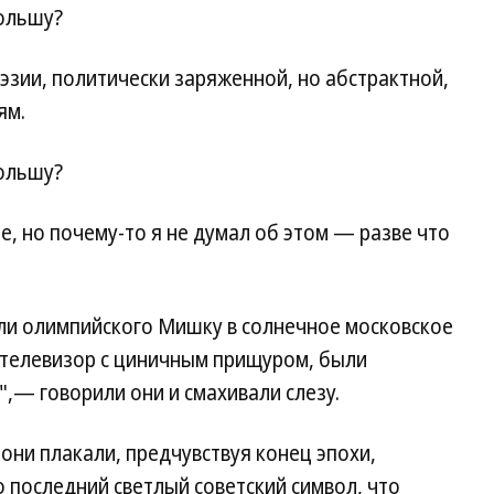
ольшу?
оэзии, политически заряженной, но абстрактной,
ям.
ольшу?
е, но почему-то я не думал об этом — разве что
ли олимпийского Мишку в солнечное московское
 телевизор с циничным прищуром, были
",— говорили они и смахивали слезу.
 они плакали, предчувствуя конец эпохи,
 последний светлый советский символ, что