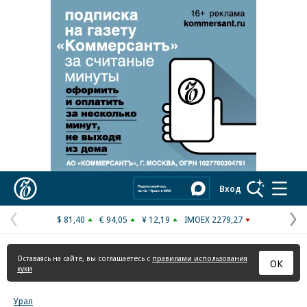
Реклама в «Ъ» www.kommersant.ru/ad
Коммерсантъ
Вход
$ 81,40
€ 94,05
¥ 12,19
IMOEX 2279,27
Предыдущая
С
страница
с
Оставаясь на сайте, вы соглашаетесь с
правилами использования
ОК
куки
Урал