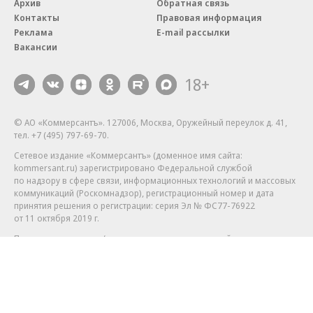
Архив
Обратная связь
Контакты
Правовая информация
Реклама
E-mail рассылки
Вакансии
18+
© АО «Коммерсантъ». 127006, Москва, Оружейный переулок д. 41,
тел. +7 (495) 797-69-70.
Сетевое издание «Коммерсантъ» (доменное имя сайта:
kommersant.ru) зарегистрировано Федеральной службой
по надзору в сфере связи, информационных технологий и массовых
коммуникаций (Роскомнадзор), регистрационный номер и дата
принятия решения о регистрации: серия
Эл № ФС77-76922
от 11 октября 2019 г.
Партнерские проекты/материалы, новости компаний, материалы
с пометкой «Промо» и «Официальное сообщение» опубликованы
на коммерческой основе.
На kommersant.ru применяются рекомендательные технологии.
Подробнее