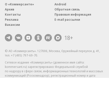
О «Коммерсанте»
Android
Архив
Обратная связь
Контакты
Правовая информация
Реклама
E-mail рассылки
Вакансии
18+
© АО «Коммерсантъ». 127006, Москва, Оружейный переулок д. 41,
тел. +7 (495) 797-69-70.
Сетевое издание «Коммерсантъ» (доменное имя сайта:
kommersant.ru) зарегистрировано Федеральной службой
по надзору в сфере связи, информационных технологий и массовых
коммуникаций (Роскомнадзор), регистрационный номер и дата
принятия решения о регистрации: серия
Эл № ФС77-76922
от 11 октября 2019 г.
Партнерские проекты/материалы, новости компаний, материалы
с пометкой «Промо» и «Официальное сообщение» опубликованы
на коммерческой основе.
На kommersant.ru применяются рекомендательные технологии.