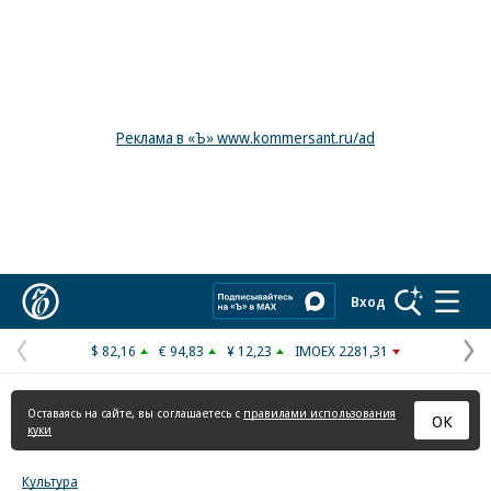
Реклама в «Ъ» www.kommersant.ru/ad
Коммерсантъ
Вход
$ 82,16
€ 94,83
¥ 12,23
IMOEX 2281,31
Предыдущая
С
страница
с
Оставаясь на сайте, вы соглашаетесь с
правилами использования
ОК
куки
Культура