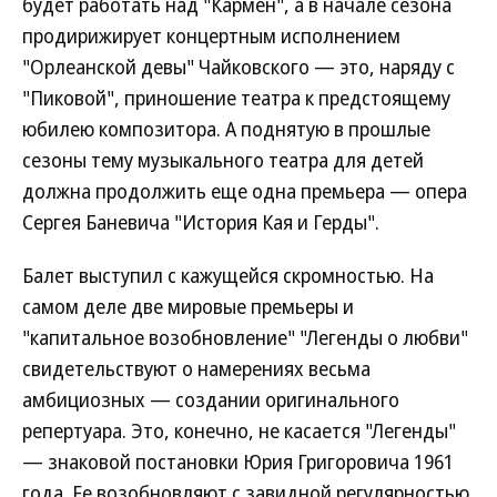
будет работать над "Кармен", а в начале сезона
продирижирует концертным исполнением
"Орлеанской девы" Чайковского — это, наряду с
"Пиковой", приношение театра к предстоящему
юбилею композитора. А поднятую в прошлые
сезоны тему музыкального театра для детей
должна продолжить еще одна премьера — опера
Сергея Баневича "История Кая и Герды".
Балет выступил с кажущейся скромностью. На
самом деле две мировые премьеры и
"капитальное возобновление" "Легенды о любви"
свидетельствуют о намерениях весьма
амбициозных — создании оригинального
репертуара. Это, конечно, не касается "Легенды"
— знаковой постановки Юрия Григоровича 1961
года. Ее возобновляют с завидной регулярностью