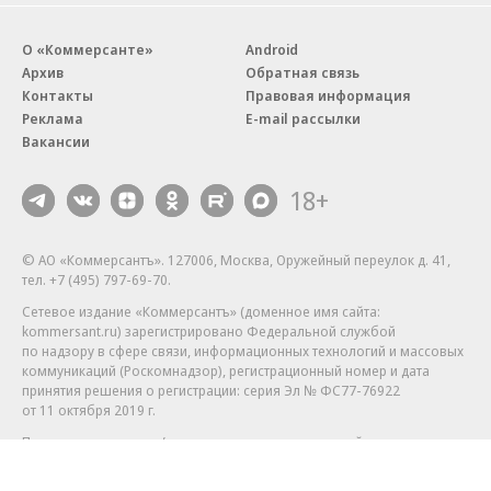
О «Коммерсанте»
Android
Архив
Обратная связь
Контакты
Правовая информация
Реклама
E-mail рассылки
Вакансии
18+
© АО «Коммерсантъ». 127006, Москва, Оружейный переулок д. 41,
тел. +7 (495) 797-69-70.
Сетевое издание «Коммерсантъ» (доменное имя сайта:
kommersant.ru) зарегистрировано Федеральной службой
по надзору в сфере связи, информационных технологий и массовых
коммуникаций (Роскомнадзор), регистрационный номер и дата
принятия решения о регистрации: серия
Эл № ФС77-76922
от 11 октября 2019 г.
Партнерские проекты/материалы, новости компаний, материалы
с пометкой «Промо» и «Официальное сообщение» опубликованы
на коммерческой основе.