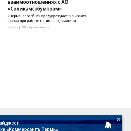
взаимоотношениях с АО
«Соликамскбумпром»
«Пермэнергосбыт» предупреждает о высоких
рисках при работе с этим предприятием
Реклама | ПАО «Пермэнергосбыт»
18+
дайджест
лке «Коммерсантъ Пермь»