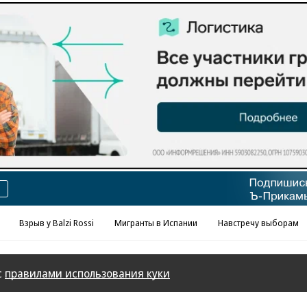
Реклама в «Ъ» www.kommersant.ru/ad
Взрыв у Balzi Rossi
Мигранты в Испании
Навстречу выборам
с
правилами использования куки