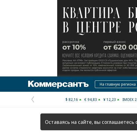
Коммерсантъ
На главную региона
$ 82,16
€ 94,83
¥ 12,23
IMOEX 2
Предыдущая
страница
Оставаясь на сайте, вы соглашаетесь 