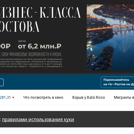
Реклама в «Ъ» www.kommersant.ru/ad
281,31
Что посмотреть в кино
Взрыв у Balzi Rossi
Мигранты в
с
правилами использования куки