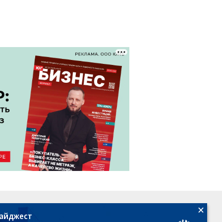
18+
дайджест